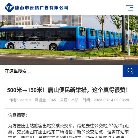
500米→150米！唐山便民新举措，这个真得很赞！
作者：admin
浏览量：345
来源：本站
时间：2023-08-14 09:39:28
信息摘要：
为方便唐山站旅客出站换乘公交车，缩短去往公交站点的步行距
离，交发集团在唐山站东广场增设了新的公交站点，位置在站前
路东、西两侧。目前正在抓紧时间施工，预计本月底投入使用。